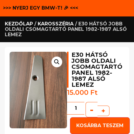
>>> NYERJ EGY BMW-T! 🎉 <<<
KEZDŐLAP
/
KAROSSZÉRIA
/ E30 HÁTSÓ JOBB
OLDALI CSOMAGTARTÓ PANEL 1982-1987 ALSÓ
LEMEZ
E30 HÁTSÓ
JOBB OLDALI
CSOMAGTARTÓ
PANEL 1982-
1987 ALSÓ
LEMEZ
15.000
Ft
-
+
KOSÁRBA TESZEM