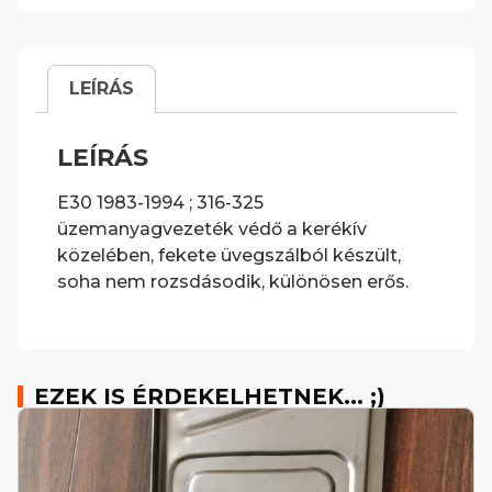
LEÍRÁS
LEÍRÁS
E30 1983-1994 ; 316-325
üzemanyagvezeték védő a kerékív
közelében, fekete üvegszálból készült,
soha nem rozsdásodik, különösen erős.
EZEK IS ÉRDEKELHETNEK... ;)