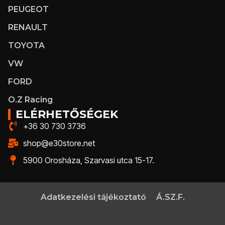
PEUGEOT
RENAULT
TOYOTA
VW
FORD
O.Z Racing
ELÉRHETŐSÉGEK
+36 30 730 3736
shop@e30store.net
5900 Orosháza, Szarvasi utca 15-17.
Adatkezelési tájékoztató
Á.SZ.F.