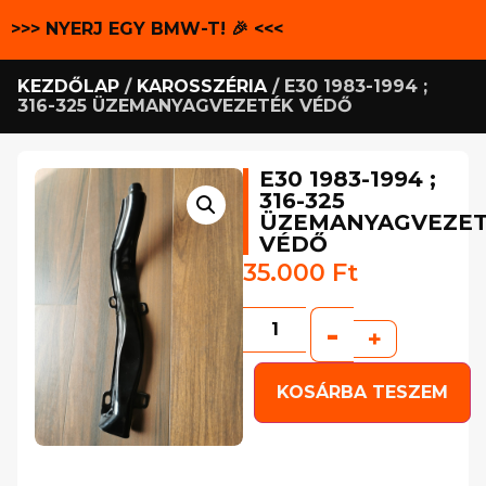
>>> NYERJ EGY BMW-T! 🎉 <<<
KEZDŐLAP
/
KAROSSZÉRIA
/ E30 1983-1994 ;
316-325 ÜZEMANYAGVEZETÉK VÉDŐ
E30 1983-1994 ;
316-325
ÜZEMANYAGVEZE
VÉDŐ
35.000
Ft
-
+
KOSÁRBA TESZEM