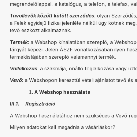
megrendelőlappal, a katalógus, a telefon, a telefax, va
Távollévők között kötött szerződés
: olyan Szerződés,
a Felek egyidejű fizikai jelenléte nélkül úgy kötnek 
tevő eszközt alkalmaznak.
Termék
: a Webshop kínálatában szereplő, a Webshopo
tárgyát képezi. Jelen ÁSZF vonatkozásában ilyen hasz
terméklistájában szereplő valamennyi termék.
Vállalkozás
: a szakmája, önálló foglalkozása vagy üz
Vevő
: a Webshopon keresztül vételi ajánlatot tevő és
A Webshop használata
III.1. Regisztráció
A Webshop használatához nem szükséges a Vevő regis
Milyen adatokat kell megadnia a vásárláskor?