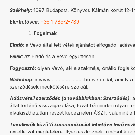
Székhely
: 1097 Budapest, Könyves Kálmán körút 12-14
Elérhetőség
:
+36 1 789-2-789
Fogalmak
Eladó
: a Vevő által tett vételi ajánlatot elfogadó, adás
Felek
: az Eladó és a Vevő együttesen.
Fogyasztó
: olyan Vevő, aki a szakmája, önálló foglal
Webshop
: a www……………………hu weboldal, amely a távol
szerződések megkötésére szolgál.
Adásvételi szerződés (a továbbiakban: Szerződés)
: 
által történő visszaigazolása, továbbá minden olyan m
elválaszthatatlan részét képezi jelen ÁSZF, valamint a
Távollévők közötti kommunikációt lehetővé tévő esz
nyilatkozat megtételére. Ilyen eszköznek minősül külö