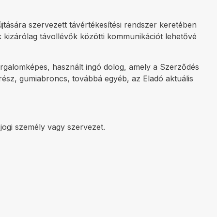
jtására szervezett távértékesítési rendszer keretében
k kizárólag távollévők közötti kommunikációt lehetővé
orgalomképes, használt ingó dolog, amely a Szerződés
rész, gumiabroncs, továbbá egyéb, az Eladó aktuális
jogi személy vagy szervezet.