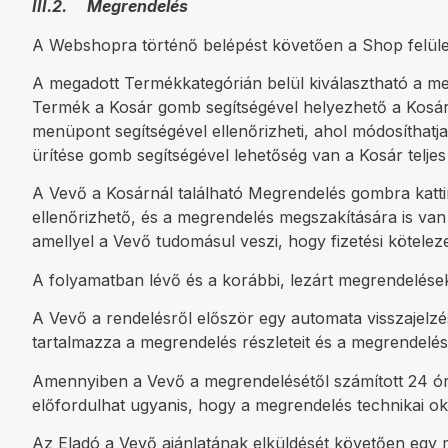
III.2. Megrendelés
A Webshopra történő belépést követően a Shop felület
A megadott Termékkategórián belül kiválasztható a meg
Termék a Kosár gomb segítségével helyezhető a Kosárb
menüpont segítségével ellenőrizheti, ahol módosíthatja
ürítése gomb segítségével lehetőség van a Kosár teljes
A Vevő a Kosárnál található Megrendelés gombra kattint
ellenőrizhető, és a megrendelés megszakítására is va
amellyel a Vevő tudomásul veszi, hogy fizetési köteleze
A folyamatban lévő és a korábbi, lezárt megrendelése
A Vevő a rendelésről először egy automata visszajelz
tartalmazza a megrendelés részleteit és a megrendelé
Amennyiben a Vevő a megrendelésétől számított 24 órá
előfordulhat ugyanis, hogy a megrendelés technikai o
Az Eladó a Vevő ajánlatának elküldését követően egy m