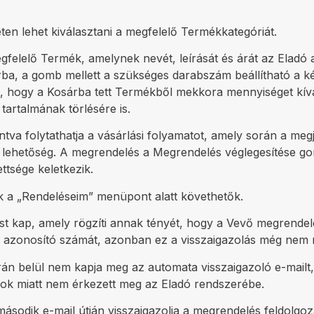
en lehet kiválasztani a megfelelő Termékkategóriát.
felelő Termék, amelynek nevét, leírását és árát az Eladó a
a, a gomb mellett a szükséges darabszám beállítható a kés
, hogy a Kosárba tett Termékből mekkora mennyiséget kíván r
 tartalmának törlésére is.
va folytathatja a vásárlási folyamatot, amely során a megj
n lehetőség. A megrendelés a Megrendelés véglegesítése go
ttsége keletkezik.
k a „Rendeléseim” menüpont alatt követhetők.
ést kap, amely rögzíti annak tényét, hogy a Vevő megrend
s azonosító számát, azonban ez a visszaigazolás még nem 
n belül nem kapja meg az automata visszaigazoló e-mailt, 
kok miatt nem érkezett meg az Eladó rendszerébe.
ásodik e-mail útján visszaigazolja a megrendelés feldolgozá