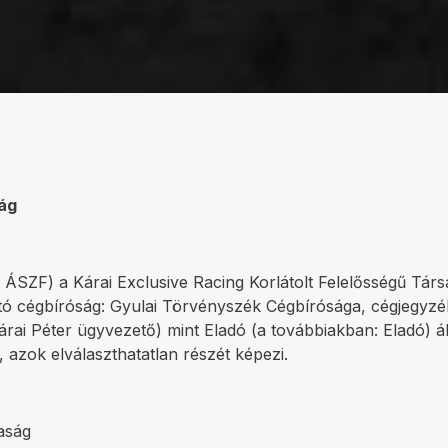
ság
ÁSZF) a Kárai Exclusive Racing Korlátolt Felelősségű Társas
tartó cégbíróság: Gyulai Törvényszék Cégbírósága, cégjeg
 Kárai Péter ügyvezető) mint Eladó (a továbbiakban: Eladó)
, azok elválaszthatatlan részét képezi.
saság