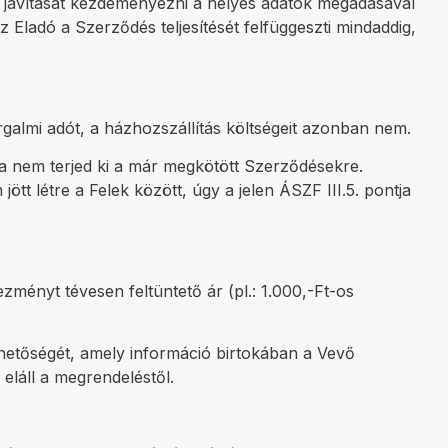
ek javítását kezdeményezni a helyes adatok megadásával
 Eladó a Szerződés teljesítését felfüggeszti mindaddig,
rgalmi adót, a házhozszállítás költségeit azonban nem.
sa nem terjed ki a már megkötött Szerződésekre.
t létre a Felek között, úgy a jelen ÁSZF III.5. pontja
ményt tévesen feltüntető ár (pl.: 1.000,-Ft-os
ehetőségét, amely információ birtokában a Vevő
láll a megrendeléstől.