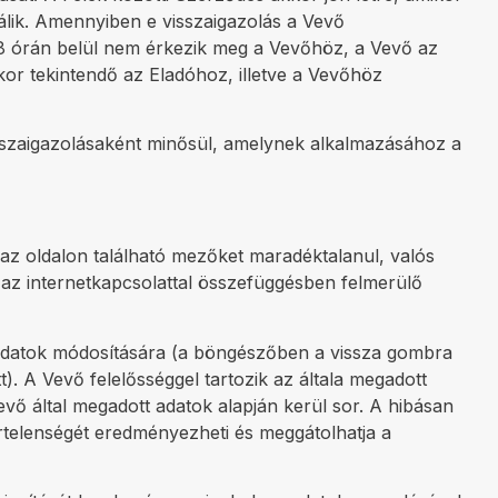
álik. Amennyiben e visszaigazolás a Vevő
 48 órán belül nem érkezik meg a Vevőhöz, a Vevő az
kkor tekintendő az Eladóhoz, illetve a Vevőhöz
sszaigazolásaként minősül, amelynek alkalmazásához a
 az oldalon található mezőket maradéktalanul, valós
n az internetkapcsolattal összefüggésben felmerülő
 adatok módosítására (a böngészőben a vissza gombra
t). A Vevő felelősséggel tartozik az általa megadott
Vevő által megadott adatok alapján kerül sor. A hibásan
ertelenségét eredményezheti és meggátolhatja a