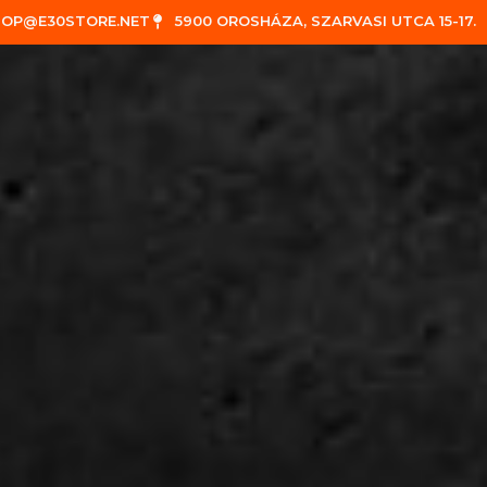
HOP@E30STORE.NET
5900 OROSHÁZA, SZARVASI UTCA 15-17.
0
🔍︎