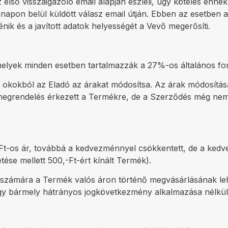
 első visszaigazoló email alapján észleli, úgy köteles enn
anapon belül küldött válasz email útján. Ebben az esetben az
ik és a javított adatok helyességét a Vevő megerősíti.
 amelyek minden esetben tartalmazzák a 27%-os általános fo
ai okokból az Eladó az árakat módosítsa. Az árak módosítá
egrendelés érkezett a Termékre, de a Szerződés még nem jöt
-Ft-os ár, továbbá a kedvezménnyel csökkentett, de a kedvez
se mellett 500,-Ft-ért kínált Termék).
evő számára a Termék valós áron történő megvásárlásának l
gy bármely hátrányos jogkövetkezmény alkalmazása nélkül e