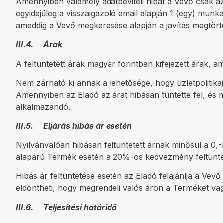
Amennyiben valamely adatbeviteli hibát a Vevő csak az
egyidejűleg a visszaigazoló email alapján 1 (egy) munk
ameddig a Vevő megkeresése alapján a javítás megtörtén
III.4. Árak
A feltüntetett árak magyar forintban kifejezett árak,
Nem zárható ki annak a lehetősége, hogy üzletpolitik
Amennyiben az Eladó az árat hibásan tüntette fel, és m
alkalmazandó.
III.5. Eljárás hibás ár esetén
Nyilvánvalóan hibásan feltüntetett árnak minősül a 0,
alapárú Termék esetén a 20%-os kedvezmény feltünteté
Hibás ár feltüntetése esetén az Eladó felajánlja a V
eldöntheti, hogy megrendeli valós áron a Terméket va
III.6. Teljesítési határidő