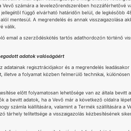
l a Vevő számára a levelezőrendszerében hozzáférhetővé v
s jellegétől függő elvárható határidőn belül, de legkésőbb
ség alól mentesül. A megrendelés és annak visszaigazolása a
é válik.
ló email a szerződéskötés tartós adathordozón történő vi
 megadott adatok valóságáért
z adatainak regisztrációjakor és a megrendelés leadásakor
t, illetve a folyamat közben felmerülő technikai, különöse
ítése előtt folyamatosan lehetősége van az általa bevitt
atók a bevitt adatok, ha a Vevő már a következő oldalra lépet
hogy számla kiállítására, valamint a Termék szállítására a 
ó tárhely telítettsége a visszaigazolás kézbesítésének sik