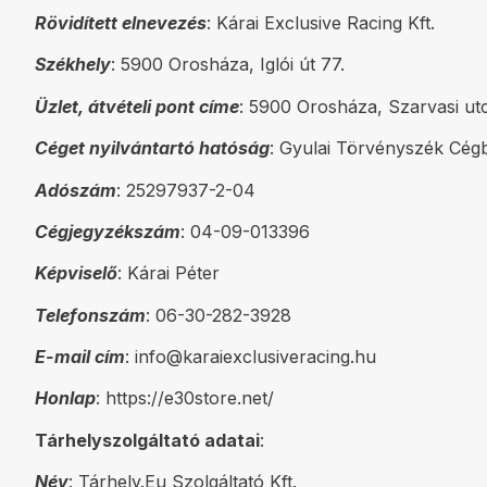
Rövidített elnevezés
: Kárai Exclusive Racing Kft.
Székhely
: 5900 Orosháza, Iglói út 77.
Üzlet, átvételi pont címe
: 5900 Orosháza, Szarvasi utc
Céget nyilvántartó hatóság
: Gyulai Törvényszék Cég
Adószám
: 25297937-2-04
Cégjegyzékszám
: 04-09-013396
Képviselő
: Kárai Péter
Telefonszám
: 06-30-282-3928
E-mail cím
: info@karaiexclusiveracing.hu
Honlap
: https://e30store.net/
Tárhelyszolgáltató adatai
:
Név
: Tárhely.Eu Szolgáltató Kft.