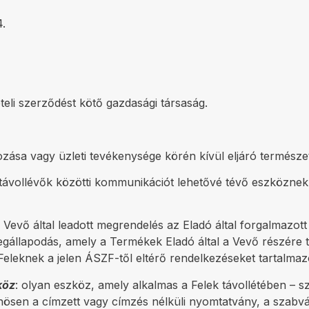
.
vételi szerződést kötő gazdasági társaság.
kozása vagy üzleti tevékenysége körén kívül eljáró termész
lévők közötti kommunikációt lehetővé tévő eszköznek mi
a Vevő által leadott megrendelés az Eladó által forgalmaz
egállapodás, amely a Termékek Eladó által a Vevő részére 
 Feleknek a jelen ÁSZF-től eltérő rendelkezéseket tartalmaz
köz
: olyan eszköz, amely alkalmas a Felek távollétében –
nösen a címzett vagy címzés nélküli nyomtatvány, a szabvá