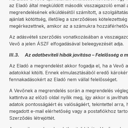
az Eladó által megküldött második visszaigazoló emai
megrendelésének elküldésétől számított, a szolgáltatá
ajánlati kötöttség, illetőleg a szerződéses kötelezett
megérkezettnek, amikor az a számukra hozzáférhetőv
Az adásvételi szerződés vonatkozásában a visszaigazo
Vevő a jelen ÁSZF elfogadásával beleegyezését adja.
III.3. Az adatbeviteli hibák javítása – Felelősség a
Az Eladó a megrendelést akkor fogadja el, ha a Vevő a
adatokkal kitölti. Ennek elmulasztásából eredő károkér
fennakadásokért az Eladó nem vállal felelősséget.
A Vevőnek a megrendelés során a megrendelés végleges
kattintva az előző oldal nyílik meg, így akkor is javíth
adatok pontosságáért és valóságáért, tekintettel arra, 
megadott e-mail elérhetőség vagy a postafiókhoz tartoz
Szerződés létrejöttét.