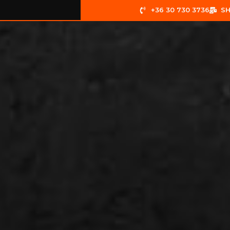
+36 30 730 3736
S
ELADÓ AUTÓK
KAPCSOLAT