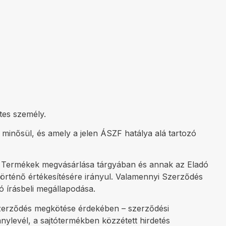
etes személy.
nősül, és amely a jelen ÁSZF hatálya alá tartozó
ott Termékek megvásárlása tárgyában és annak az Eladó
történő értékesítésére irányul. Valamennyi Szerződés
ó írásbeli megállapodása.
 szerződés megkötése érdekében – szerződési
nylevél, a sajtótermékben közzétett hirdetés