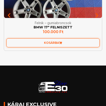
Felnik – gumiabroncsok
BMW 17″ FELNISZETT
100.000
Ft
KOSÁRBA
KÁRAI EXCLUSIVE