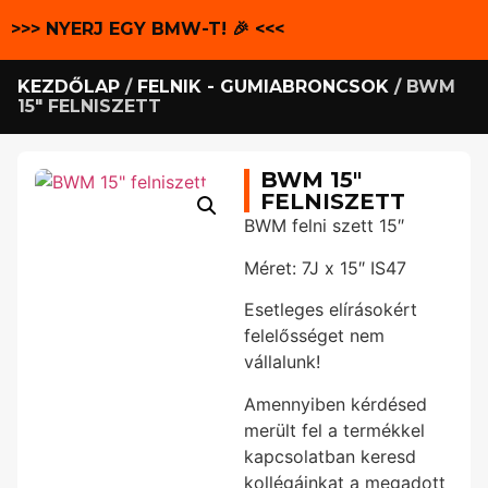
>>> NYERJ EGY BMW-T! 🎉 <<<
KEZDŐLAP
/
FELNIK - GUMIABRONCSOK
/ BWM
15″ FELNISZETT
BWM 15″
FELNISZETT
BWM felni szett 15″
Méret: 7J x 15″ IS47
Esetleges elírásokért
felelősséget nem
vállalunk!
Amennyiben kérdésed
merült fel a termékkel
kapcsolatban keresd
kollégáinkat a megadott