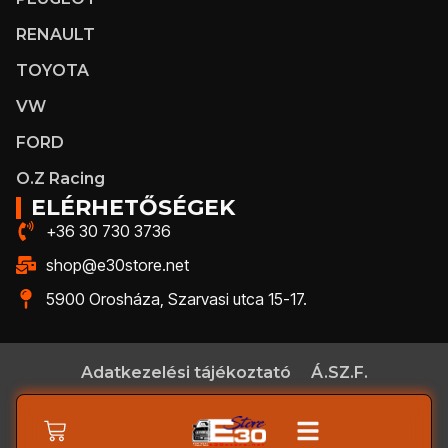
RENAULT
TOYOTA
VW
FORD
O.Z Racing
ELÉRHETŐSÉGEK
+36 30 730 3736
shop@e30store.net
5900 Orosháza, Szarvasi utca 15-17.
Adatkezelési tájékoztató
Á.SZ.F.