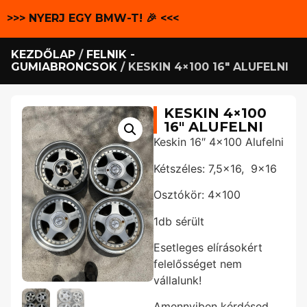
>>> NYERJ EGY BMW-T! 🎉 <<<
KEZDŐLAP
/
FELNIK -
GUMIABRONCSOK
/ KESKIN 4×100 16″ ALUFELNI
KESKIN 4×100
16″ ALUFELNI
Keskin 16″ 4×100 Alufelni
Kétszéles: 7,5×16, 9×16
Osztókör: 4×100
1db sérült
Esetleges elírásokért
felelősséget nem
vállalunk!
Amennyiben kérdésed