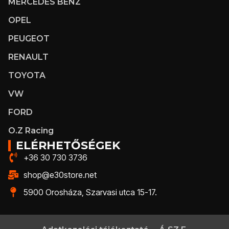
MERCEDES BENZ
OPEL
PEUGEOT
RENAULT
TOYOTA
VW
FORD
O.Z Racing
ELÉRHETŐSÉGEK
+36 30 730 3736
shop@e30store.net
5900 Orosháza, Szarvasi utca 15-17.