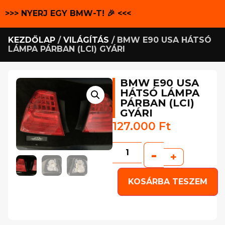
>>> NYERJ EGY BMW-T! 🎉 <<<
KEZDŐLAP
/
VILÁGÍTÁS
/ BMW E90 USA HÁTSÓ
LÁMPA PÁRBAN (LCI) GYÁRI
BMW E90 USA
HÁTSÓ LÁMPA
PÁRBAN (LCI)
GYÁRI
127.000
Ft
-
+
KOSÁRBA TESZEM