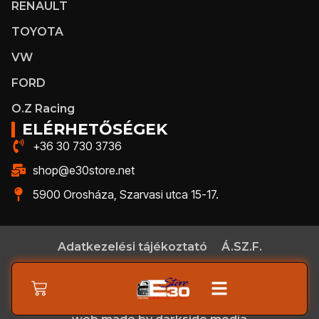
RENAULT
TOYOTA
VW
FORD
O.Z Racing
ELÉRHETŐSÉGEK
+36 30 730 3736
shop@e30store.net
5900 Orosháza, Szarvasi utca 15-17.
Adatkezelési tájékoztató
Á.SZ.F.