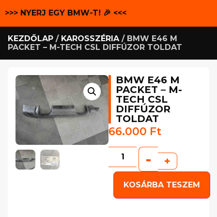
>>> NYERJ EGY BMW-T! 🎉 <<<
KEZDŐLAP
/
KAROSSZÉRIA
/ BMW E46 M
PACKET – M-TECH CSL DIFFÚZOR TOLDAT
BMW E46 M
PACKET – M-
TECH CSL
DIFFÚZOR
TOLDAT
66.000
Ft
-
+
KOSÁRBA TESZEM