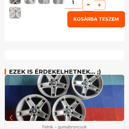
-
+
KOSÁRBA TESZEM
EZEK IS ÉRDEKELHETNEK... ;)
Felnik – gumiabroncsok