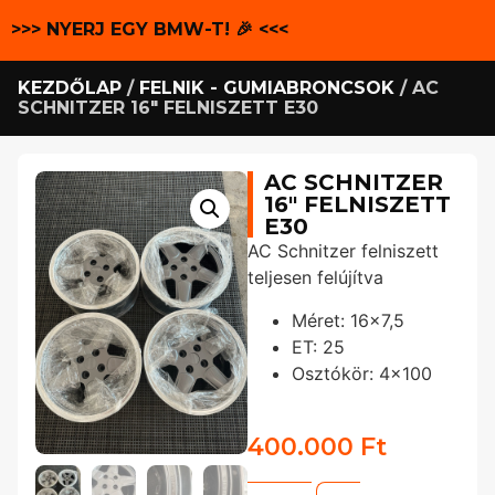
>>> NYERJ EGY BMW-T! 🎉 <<<
KEZDŐLAP
/
FELNIK - GUMIABRONCSOK
/ AC
SCHNITZER 16″ FELNISZETT E30
AC SCHNITZER
16″ FELNISZETT
E30
AC Schnitzer felniszett
teljesen felújítva
Méret: 16×7,5
ET: 25
Osztókör: 4×100
400.000
Ft