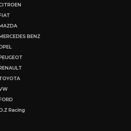
CITROEN
FIAT
MAZDA
MERCEDES BENZ
OPEL
PEUGEOT
RENAULT
TOYOTA
VW
FORD
O.Z Racing