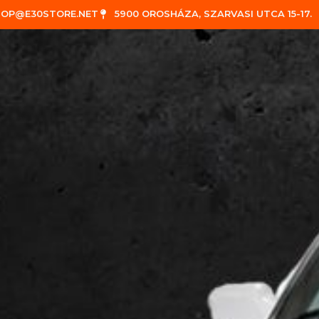
HOP@E30STORE.NET
5900 OROSHÁZA, SZARVASI UTCA 15-17.
0
🔍︎