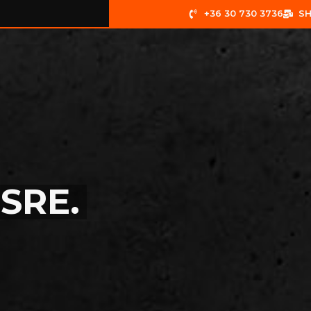
+36 30 730 3736
S
ELADÓ AUTÓK
KAPCSOLAT
SRE.