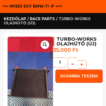
>>> NYERJ EGY BMW-T! 🎉 <<<
KEZDŐLAP
/
RACE PARTS
/ TURBO-WORKS
OLAJHŰTŐ (ÚJ)
TURBO-WORKS
OLAJHŰTŐ (ÚJ)
35.000
Ft
-
+
KOSÁRBA TESZEM