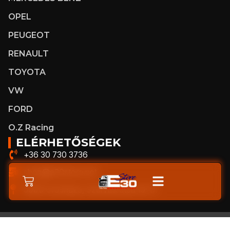
OPEL
PEUGEOT
RENAULT
TOYOTA
VW
FORD
O.Z Racing
ELÉRHETŐSÉGEK
+36 30 730 3736
shop@e30store.net
5900 Orosháza, Szarvasi utca 15-17.
Adatkezelési tájékoztató
Á.SZ.F.