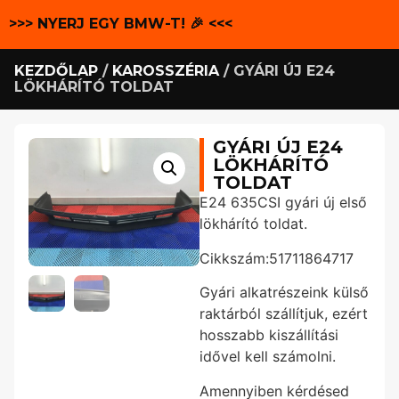
>>> NYERJ EGY BMW-T! 🎉 <<<
KEZDŐLAP
/
KAROSSZÉRIA
/ GYÁRI ÚJ E24
LÖKHÁRÍTÓ TOLDAT
GYÁRI ÚJ E24
LÖKHÁRÍTÓ
TOLDAT
E24 635CSI gyári új első
lökhárító toldat.
Cikkszám:51711864717
Gyári alkatrészeink külső
raktárból szállítjuk, ezért
hosszabb kiszállítási
idővel kell számolni.
Amennyiben kérdésed