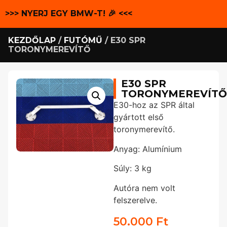
>>> NYERJ EGY BMW-T! 🎉 <<<
KEZDŐLAP
/
FUTÓMŰ
/ E30 SPR
TORONYMEREVÍTŐ
E30 SPR
TORONYMEREVÍTŐ
E30-hoz az SPR által
gyártott első
toronymerevítő.
Anyag: Alumínium
Súly: 3 kg
Autóra nem volt
felszerelve.
50.000
Ft