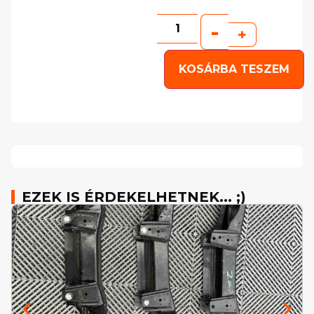
-
+
KOSÁRBA TESZEM
EZEK IS ÉRDEKELHETNEK... ;)