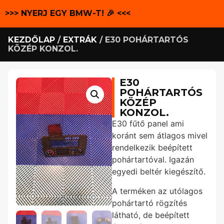
>>> NYERJ EGY BMW-T! 🎉 <<<
KEZDŐLAP
/
EXTRÁK
/ E30 POHÁRTARTÓS
KÖZÉP KONZOL.
E30
POHÁRTARTÓS
KÖZÉP
KONZOL.
E30 fűtő panel ami
koránt sem átlagos mivel
rendelkezik beépített
pohártartóval. Igazán
egyedi beltér kiegészítő.
A terméken az utólagos
pohártartó rögzítés
látható, de beépített