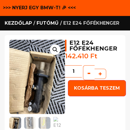
>>> NYERJ EGY BMW-T! 🎉 <<<
KEZDŐLAP
/
FUTÓMŰ
/ E12 E24 FŐFÉKHENGER
E12 E24
FŐFÉKHENGER
142.410
Ft
-
+
KOSÁRBA TESZEM