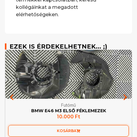
kollégáinkat a megadott
elérhetőségeken.
EZEK IS ÉRDEKELHETNEK... ;)
Futómű
BMW E46 M3 ELSŐ FÉKLEMEZEK
10.000
Ft
KOSÁRBA