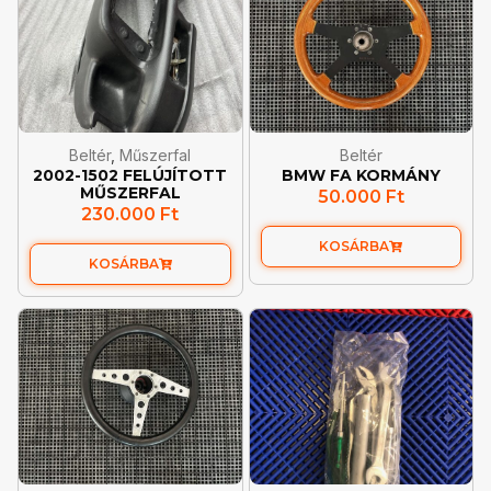
Beltér
,
Műszerfal
Beltér
2002-1502 FELÚJÍTOTT
BMW FA KORMÁNY
MŰSZERFAL
50.000
Ft
230.000
Ft
KOSÁRBA
KOSÁRBA